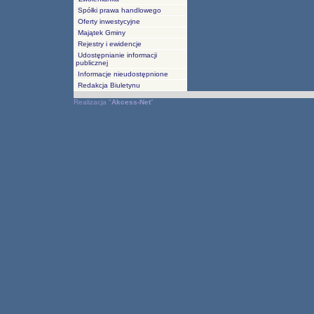
Spółki prawa handlowego
Oferty inwestycyjne
Majątek Gminy
Rejestry i ewidencje
Udostępnianie informacji
publicznej
Informacje nieudostępnione
Redakcja Biuletynu
Realizacja
"
Akcess-Net
"