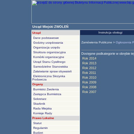
Urząd Miejski ZWOLEŃ
Instrukcja obsługi
Urząd
Dane podstawowe
Zamówienia Publiczne >
Ogłoszenia 
Godziny urzędowania
Organizacja urzędu
Struktura organizacyjna
Dostępne podkategorie w obrębie tej 
Komórki organizacyjne
Rok 2014
Urząd Stanu Cywilnego
Rok 2013
Samodzielne Stanowiska
Rok 2012
Załatwianie spraw obywateli
Rok 2011
Elektroniczna Skrzynka
Rok 2010
Podawcza
Rok 2009
Organy
Rok 2008
Burmistrz Zwolenia
Rok 2007
Zastępca Burmistrza
Sekretarz
Skarbnik
Rada Miejska
Komisje Rady
Prawo Lokalne
Statut
Regulamin
Budżet