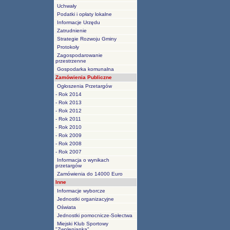
Uchwały
Podatki i opłaty lokalne
Informacje Urzędu
Zatrudnienie
Strategie Rozwoju Gminy
Protokoły
Zagospodarowanie
przestrzenne
Gospodarka komunalna
Zamówienia Publiczne
Ogłoszenia Przetargów
- Rok 2014
- Rok 2013
- Rok 2012
- Rok 2011
- Rok 2010
- Rok 2009
- Rok 2008
- Rok 2007
Informacja o wynikach
przetargów
Zamówienia do 14000 Euro
Inne
Informacje wyborcze
Jednostki organizacyjne
Oświata
Jednostki pomocnicze-Sołectwa
Miejski Klub Sportowy
"Zwolenianka"