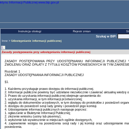
Instrukcja obsługi
Rejestr zmian
St
Szukaj w BIP:
Inne >
Udostępnianie informacji publicznej
1.
Zasady postępowania przy udostępnianiu informacji publicznej
ZASADY POSTĘPOWANIA PRZY UDOSTĘPNIANIU INFORMACJI PUBLICZNEJ 
ZWOLENIU ORAZ OPŁATY Z TYTUŁU KOSZTÓW PONIESIONYCH W TYM ZAKRESI
Rozdział: 1
ZASADY UDOSTĘPNIANIA INFORMACJI PUBLICZNEJ
§1.
1. Każdemu przysługuje prawo dostępu do informacji publicznej.
2. Informacje publiczne powinny być udzielane niezwłocznie i zawierać aktualną wiedzę 
3. Prawo do uzyskania informacji publicznej obejmuje uprawnienia do:
1. uzyskania informacji, w tym informacji przetworzonej;
2. wglądu do dokumentów urzędowych, w tym dostępu do protokołów z posiedzeń orga
3. dostępu do posiedzeń sesji rady gminy i posiedzeń jego komisji.
4. Udostępnianie informacji publicznych następuje poprzez:
1. ogłaszanie w Biuletynie Informacji Publicznej;
2. złożenie wniosku (ustny lub pisemny);
3. wyłożenie lub wywieszenie w miejscach ogólnie dostępnych,
4. zapewnienie wstępu na posiedzenia sesji rady i jej komisji oraz udostępnianie m
posiedzenia.