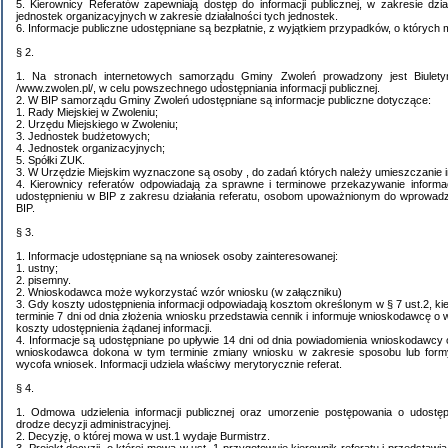
5. Kierownicy Referatów zapewniają dostęp do informacji publicznej, w zakresie dział
jednostek organizacyjnych w zakresie działalności tych jednostek.
6. Informacje publiczne udostępniane są bezpłatnie, z wyjątkiem przypadków, o których
§ 2.
1. Na stronach internetowych samorządu Gminy Zwoleń prowadzony jest Biuletyn 
/www.zwolen.pl/, w celu powszechnego udostępniania informacji publicznej.
2. W BIP samorządu Gminy Zwoleń udostępniane są informacje publiczne dotyczące:
1. Rady Miejskiej w Zwoleniu;
2. Urzędu Miejskiego w Zwoleniu;
3. Jednostek budżetowych;
4. Jednostek organizacyjnych;
5. Spółki ZUK.
3. W Urzędzie Miejskim wyznaczone są osoby , do zadań których należy umieszczanie in
4. Kierownicy referatów odpowiadają za sprawne i terminowe przekazywanie informac
udostępnieniu w BIP z zakresu działania referatu, osobom upoważnionym do wprowadza
BIP.
§ 3.
1. Informacje udostępniane są na wniosek osoby zainteresowanej:
1. ustny;
2. pisemny.
2. Wnioskodawca może wykorzystać wzór wniosku (w załączniku)
3. Gdy koszty udostępnienia informacji odpowiadają kosztom określonym w § 7 ust.2, ki
terminie 7 dni od dnia złożenia wniosku przedstawia cennik i informuje wnioskodawcę o
koszty udostępnienia żądanej informacji.
4. Informacje są udostępniane po upływie 14 dni od dnia powiadomienia wnioskodawcy 
wnioskodawca dokona w tym terminie zmiany wniosku w zakresie sposobu lub formy 
wycofa wniosek. Informacji udziela właściwy merytorycznie referat.
§ 4.
1. Odmowa udzielenia informacji publicznej oraz umorzenie postępowania o udostępn
drodze decyzji administracyjnej.
2. Decyzję, o której mowa w ust.1 wydaje Burmistrz.