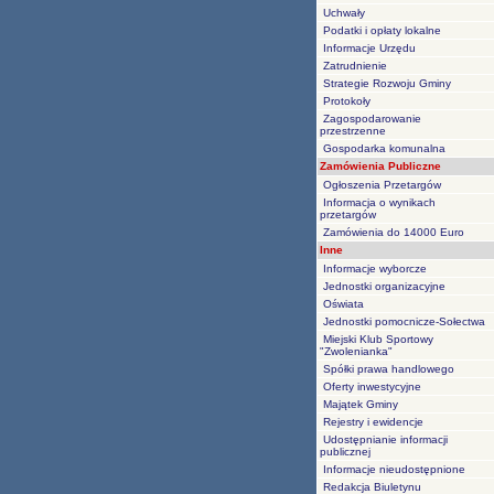
Uchwały
Podatki i opłaty lokalne
Informacje Urzędu
Zatrudnienie
Strategie Rozwoju Gminy
Protokoły
Zagospodarowanie
przestrzenne
Gospodarka komunalna
Zamówienia Publiczne
Ogłoszenia Przetargów
Informacja o wynikach
przetargów
Zamówienia do 14000 Euro
Inne
Informacje wyborcze
Jednostki organizacyjne
Oświata
Jednostki pomocnicze-Sołectwa
Miejski Klub Sportowy
"Zwolenianka"
Spółki prawa handlowego
Oferty inwestycyjne
Majątek Gminy
Rejestry i ewidencje
Udostępnianie informacji
publicznej
Informacje nieudostępnione
Redakcja Biuletynu