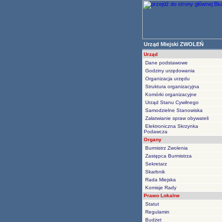
Urząd Miejski ZWOLEŃ
Urząd
Dane podstawowe
Godziny urzędowania
Organizacja urzędu
Struktura organizacyjna
Komórki organizacyjne
Urząd Stanu Cywilnego
Samodzielne Stanowiska
Załatwianie spraw obywateli
Elektroniczna Skrzynka
Podawcza
Organy
Burmistrz Zwolenia
Zastępca Burmistrza
Sekretarz
Skarbnik
Rada Miejska
Komisje Rady
Prawo Lokalne
Statut
Regulamin
Budżet