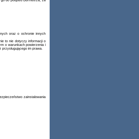
a go do podpisu Burmistrza, za
wnych oraz o ochronie innych
e to nie dotyczy informacji o
tym o warunkach powierzenia i
z przysługującego im prawa.
ebezpieczeństwo zainstalowania