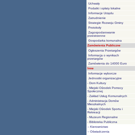
Uchwały
Podatki i opłaty lokalne
Informacje Urzędu
Zatrudnienie
Strategie Rozwoju Gminy
Protokoły
Zagospodarowanie
przestrzenne
Gospodarka komunalna
Zamówienia Publiczne
Ogłoszenia Przetargów
Informacja o wynikach
przetargów
Zamówienia do 14000 Euro
Inne
Informacje wyborcze
Jednostki organizacyjne
- Dom Kultury
- Miejski Ośrodek Pomocy
Społecznej
- Zakład Usług Komunalnych
- Administracja Domów
Mieszkalnych
- Miejski Ośrodek Sportu i
Rekreacji
- Muzeum Regionalne
- Biblioteka Publiczna
-- Kierownictwo
-- Oświadczenia