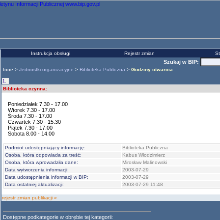
Instrukcja obsługi
Rejestr zmian
St
Szukaj w BIP:
Inne >
Jednostki organizacyjne
>
Biblioteka Publiczna
>
Godziny otwarcia
1.
Biblioteka czynna:
Poniedziałek 7.30 - 17.00
Wtorek 7.30 - 17.00
Środa 7.30 - 17.00
Czwartek 7.30 - 15.30
Piątek 7.30 - 17.00
Sobota 8.00 - 14.00
Podmiot udostępniający informację:
Biblioteka Publiczna
Osoba, która odpowiada za treść:
Kabus Włodzimierz
Osoba, która wprowadziła dane:
Mirosław Malinowski
Data wytworzenia informacji:
2003-07-29
Data udostępnienia informacji w BIP:
2003-07-29
Data ostatniej aktualizacji:
2003-07-29 11:48
rejestr zmian publikacji »
Dostępne podkategorie w obrębie tej kategorii: