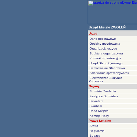
Urząd Miejski ZWOLEŃ
Urząd
Dane podstawowe
Godziny urzędowania
Organizacja urzędu
Struktura organizacyjna
Komórki organizacyjne
Urząd Stanu Cywilnego
Samodzielne Stanowiska
Załatwianie spraw obywateli
Elektroniczna Skrzynka
Podawcza
Organy
Burmistrz Zwolenia
Zastępca Burmistrza
Sekretarz
Skarbnik
Rada Miejska
Komisje Rady
Prawo Lokalne
Statut
Regulamin
Budżet