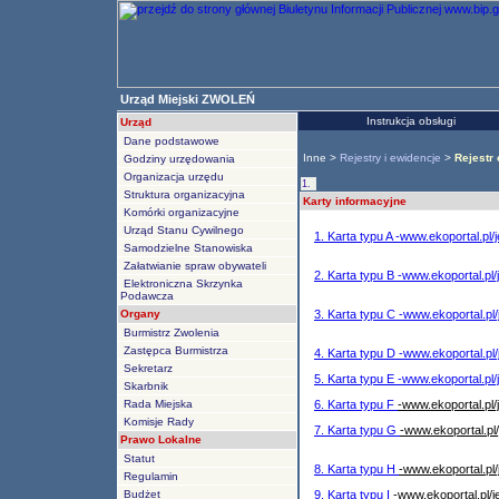
Urząd Miejski ZWOLEŃ
Instrukcja obsługi
Urząd
Dane podstawowe
Inne >
Rejestry i ewidencje
>
Rejestr
Godziny urzędowania
Organizacja urzędu
1.
Struktura organizacyjna
Karty informacyjne
Komórki organizacyjne
Urząd Stanu Cywilnego
1. Karta typu A -www.ekoportal.pl
Samodzielne Stanowiska
Załatwianie spraw obywateli
2. Karta typu B -www.ekoportal.pl
Elektroniczna Skrzynka
Podawcza
Organy
3. Karta typu C -www.ekoportal.p
Burmistrz Zwolenia
Zastępca Burmistrza
4. Karta typu D -www.ekoportal.p
Sekretarz
5. Karta typu E -www.ekoportal.pl
Skarbnik
Rada Miejska
6. Karta typu F
-www.ekoportal.pl
Komisje Rady
7. Karta typu G
-www.ekoportal.pl
Prawo Lokalne
Statut
8. Karta typu H
-www.ekoportal.pl
Regulamin
Budżet
9. Karta typu I
-www.ekoportal.pl/