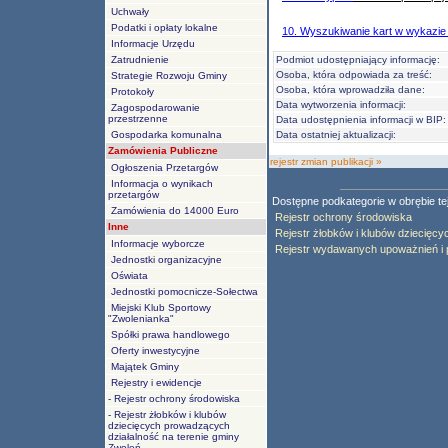
Uchwały
Podatki i opłaty lokalne
10. Wyszukiwanie kart w wykazi
Informacje Urzędu
Zatrudnienie
Podmiot udostępniający informację:
Osoba, która odpowiada za treść:
Strategie Rozwoju Gminy
Osoba, która wprowadziła dane:
Protokoły
Data wytworzenia informacji:
Zagospodarowanie
przestrzenne
Data udostępnienia informacji w BIP:
Gospodarka komunalna
Data ostatniej aktualizacji:
Zamówienia Publiczne
rejestr zmian publikacji »
Ogłoszenia Przetargów
Informacja o wynikach
przetargów
Dostępne podkategorie w obrębie tej 
Zamówienia do 14000 Euro
Rejestr ochrony środowiska
Inne
Rejestr żłobków i klubów dziecięc
Informacje wyborcze
Rejestr wydawanych upoważnień i 
Jednostki organizacyjne
Oświata
Jednostki pomocnicze-Sołectwa
Miejski Klub Sportowy
"Zwolenianka"
Spółki prawa handlowego
Oferty inwestycyjne
Majątek Gminy
Rejestry i ewidencje
- Rejestr ochrony środowiska
- Rejestr żłobków i klubów
dziecięcych prowadzących
działalność na terenie gminy
Zwoleń