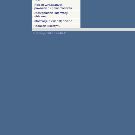
- Rejestr wydawanych
upoważnień i pełnomocnictw
Udostępnianie informacji
publicznej
Informacje nieudostępnione
Redakcja Biuletynu
Realizacja
"
Akcess-Net
"